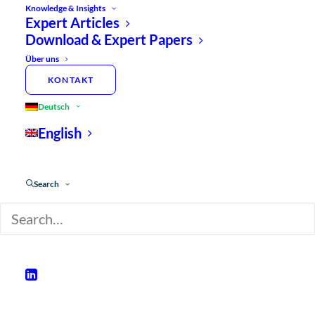
Knowledge & Insights
Expert Articles
Download & Expert Papers
Über uns
KONTAKT
Deutsch
English
Search
Mit ReThink180™
entwickeln Sie Content für